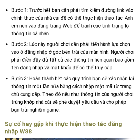
Bước 1: Trước hết bạn cần phải tìm kiếm đường link vào
chính thức của nhà cái để có thể thực hiện thao tác. Anh
em nên vào đúng trang Web để tránh các tình trạng lộ
thông tin cá nhân.
Bước 2: Lúc này người chơi cần phải tiến hành lựa chọn
vào ô đăng nhập ở góc bên trái của màn hình. Người chơi
phải điền đầy đủ tất cả các thông tin liên quan bao gồm
tên đăng nhập và mật khẩu để có thể truy cập.
Bước 3: Hoàn thành hết các quy trình bạn sẽ xác nhận lại
thông tin một lần nữa bằng cách nhập mật mã từ trang
chủ cung cấp. Theo đó nếu như thông tin của người chơi
trùng khớp nhà cái sẽ phê duyệt yêu cầu và cho phép
bạn trải nghiệm game.
Sự cố hay gặp khi thực hiện thao tác đăng
nhập W88