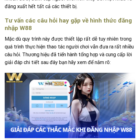
đăng xuất hết tất cả các thiết bị.
Tư vấn các câu hỏi hay gặp về hình thức đăng
nhập W88
Mặc dù quy trình này được thiết lập rất dễ tuy nhiên trong
quá trình thực hiện thao tác người chơi vẫn đưa ra rất nhiều
câu hỏi. Thương hiệu đã tiến hành tổng hợp và cung cấp lời
giải đáp chi tiết sau đây bạn hãy xem để nắm rõ: