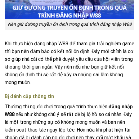
Nên giữ đường truyền ổn định trong quá trình đăng nhập W88
Khi thực hiện đăng nhập W88 để tham gia trải nghiệm game
thì bạn nên đảm bảo có kết nối ổn định. Đây mới chính là cơ
sở giúp nhà cái có thể phê duyệt yêu cầu của hội viên trong
khoảng thời gian ngắn. Vậy nên nếu như bạn giữ kết nối
không ổn định thì sẽ rất dễ xảy ra những sai lầm không
mong muốn.
Bị đánh cắp thông tin
Thường thì người chơi trong quá trình thực hiện
đăng nhập
W88
nếu như không chú ý sẽ rất dễ bị lộ hồ sơ cá nhân. Đây
là một trong những sự cố không mong muốn và bạn nên
kiểm soát thao tác ngay lập tức. Hơn nữa khi phát hiện tài
khoản đã bị đánh cắp người chơi nên thay đổi mật khẩu và