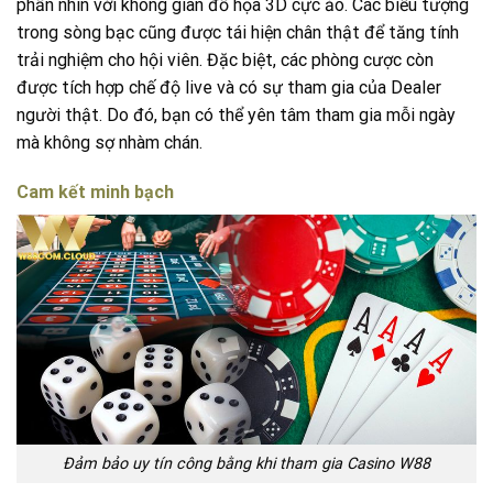
phần nhìn với không gian đồ họa 3D cực ảo. Các biểu tượng
trong sòng bạc cũng được tái hiện chân thật để tăng tính
trải nghiệm cho hội viên. Đặc biệt, các phòng cược còn
được tích hợp chế độ live và có sự tham gia của Dealer
người thật. Do đó, bạn có thể yên tâm tham gia mỗi ngày
mà không sợ nhàm chán.
Cam kết minh bạch
Đảm bảo uy tín công bằng khi tham gia Casino W88