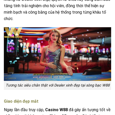
tăng tính trải nghiệm cho hội viên, đồng thời thể hiện sự
minh bạch và công bằng của hệ thống trong từng khâu tổ
chức.
Tương tác siêu chân thật với Dealer xinh đẹp tại sòng bạc W88
Giao diện đẹp mắt
Ngay lần đầu truy cập,
Casino W88
đã gây ấn tượng tốt về