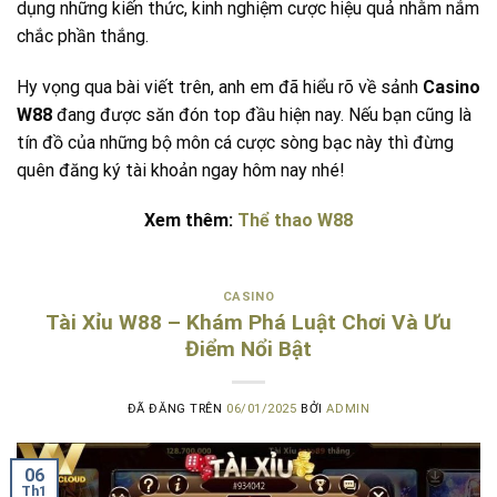
dụng những kiến thức, kinh nghiệm cược hiệu quả nhằm nắm
chắc phần thắng.
Hy vọng qua bài viết trên, anh em đã hiểu rõ về sảnh
Casino
W88
đang được săn đón top đầu hiện nay. Nếu bạn cũng là
tín đồ của những bộ môn cá cược sòng bạc này thì đừng
quên đăng ký tài khoản ngay hôm nay nhé!
Xem thêm:
Thể thao W88
CASINO
Tài Xỉu W88 – Khám Phá Luật Chơi Và Ưu
Điểm Nổi Bật
ĐÃ ĐĂNG TRÊN
06/01/2025
BỞI
ADMIN
06
Th1