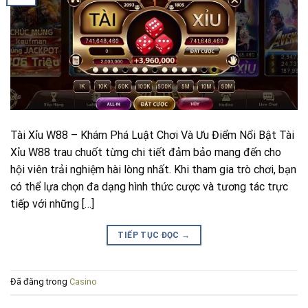
Tài Xỉu W88 – Khám Phá Luật Chơi Và Ưu Điểm Nổi Bật Tài
Xỉu W88 trau chuốt từng chi tiết đảm bảo mang đến cho
hội viên trải nghiệm hài lòng nhất. Khi tham gia trò chơi, bạn
có thể lựa chọn đa dạng hình thức cược và tương tác trực
tiếp với những […]
TIẾP TỤC ĐỌC
→
Đã đăng trong
Casino