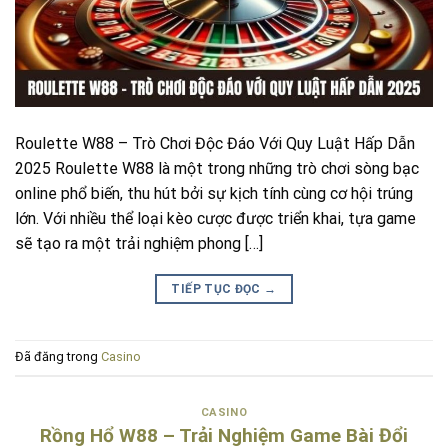
Roulette W88 – Trò Chơi Độc Đáo Với Quy Luật Hấp Dẫn
2025 Roulette W88 là một trong những trò chơi sòng bạc
online phổ biến, thu hút bởi sự kịch tính cùng cơ hội trúng
lớn. Với nhiều thể loại kèo cược được triển khai, tựa game
sẽ tạo ra một trải nghiệm phong […]
TIẾP TỤC ĐỌC
→
Đã đăng trong
Casino
CASINO
Rồng Hổ W88 – Trải Nghiệm Game Bài Đổi