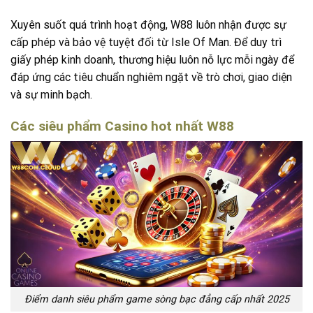
Xuyên suốt quá trình hoạt động, W88 luôn nhận được sự
cấp phép và bảo vệ tuyệt đối từ Isle Of Man. Để duy trì
giấy phép kinh doanh, thương hiệu luôn nỗ lực mỗi ngày để
đáp ứng các tiêu chuẩn nghiêm ngặt về trò chơi, giao diện
và sự minh bạch.
Các siêu phẩm Casino hot nhất W88
Điểm danh siêu phẩm game sòng bạc đẳng cấp nhất 2025