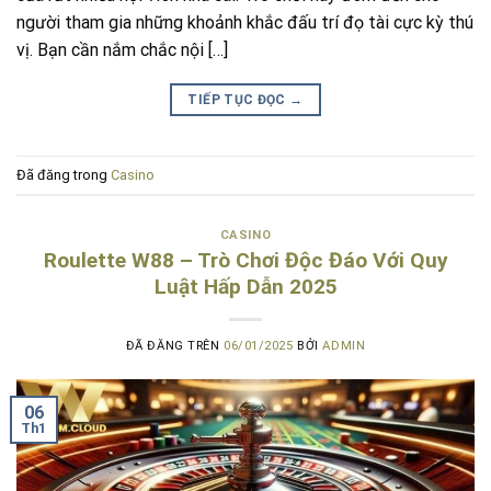
người tham gia những khoảnh khắc đấu trí đọ tài cực kỳ thú
vị. Bạn cần nắm chắc nội […]
TIẾP TỤC ĐỌC
→
Đã đăng trong
Casino
CASINO
Roulette W88 – Trò Chơi Độc Đáo Với Quy
Luật Hấp Dẫn 2025
ĐÃ ĐĂNG TRÊN
06/01/2025
BỞI
ADMIN
06
Th1