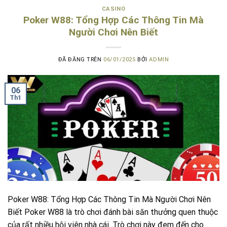
CASINO
Poker W88: Tổng Hợp Các Thông Tin Mà
Người Chơi Nên Biết
ĐÃ ĐĂNG TRÊN
06/01/2025
BỞI
ADMIN
06
Th1
Poker W88: Tổng Hợp Các Thông Tin Mà Người Chơi Nên
Biết Poker W88 là trò chơi đánh bài săn thưởng quen thuộc
của rất nhiều hội viên nhà cái. Trò chơi này đem đến cho