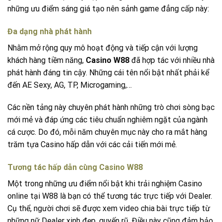
những ưu điểm sáng giá tạo nên sảnh game đẳng cấp này:
Đa dạng nhà phát hành
Nhằm mở rộng quy mô hoạt động và tiếp cận với lượng
khách hàng tiềm năng,
Casino W88
đã hợp tác với nhiều nhà
phát hành đáng tin cậy. Những cái tên nổi bật nhất phải kể
đến AE Sexy, AG, TP, Microgaming,…
Các nền tảng này chuyên phát hành những trò chơi sòng bạc
mới mẻ và đáp ứng các tiêu chuẩn nghiêm ngặt của ngành
cá cược. Do đó, mỗi năm chuyên mục này cho ra mắt hàng
trăm tựa Casino hấp dẫn với các cải tiến mới mẻ.
Tương tác hấp dẫn cùng Casino W88
Một trong những ưu điểm nổi bật khi trải nghiệm Casino
online tại W88 là bạn có thể tương tác trực tiếp với Dealer.
Cụ thể, người chơi sẽ được xem video chia bài trực tiếp từ
những nữ Dealer xinh đẹp, quyến rũ. Điều này cũng đảm bảo