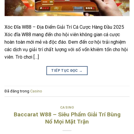
Xóc Đĩa W88 – Địa Điểm Giải Trí Cá Cược Hàng Đầu 2025
Xóc đĩa W88 mang đến cho hội viên không gian cá cược
hoàn toàn mới mẻ và độc đáo. Đem đến cơ hội trải nghiệm
các dịch vụ giải trí chất lượng với số vốn khiêm tốn cho hội
viên. Trò chơi […]
TIẾP TỤC ĐỌC
→
Đã đăng trong
Casino
CASINO
Baccarat W88 – Siêu Phẩm Giải Trí Bùng
Nổ Mọi Mặt Trận