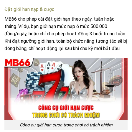
Đặt giới hạn nạp & cược
MB66 cho phép cài đặt giới hạn theo ngày, tuần hoặc
tháng. Ví dụ, bạn giới hạn mức nạp ở mức 500.000
đồng/ngày, hoặc chỉ cho phép hoạt động 3 buổi trong tuần.
Khi đạt ngưỡng giới hạn, toàn bộ chức năng tương tác sẽ bị
đóng băng, chỉ hoạt động lại sau khi chu kỳ mới bắt đầu.
Công cụ giới hạn cược trong chơi có trách nhiệm