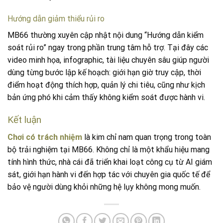
Hướng dẫn giảm thiểu rủi ro
MB66 thường xuyên cập nhật nội dung “Hướng dẫn kiểm
soát rủi ro” ngay trong phần trung tâm hỗ trợ. Tại đây các
video minh họa, infographic, tài liệu chuyên sâu giúp người
dùng từng bước lập kế hoạch: giới hạn giờ truy cập, thời
điểm hoạt động thích hợp, quản lý chi tiêu, cũng như kịch
bản ứng phó khi cảm thấy không kiểm soát được hành vi.
Kết luận
Chơi có trách nhiệm
là kim chỉ nam quan trọng trong toàn
bộ trải nghiệm tại MB66. Không chỉ là một khẩu hiệu mang
tính hình thức, nhà cái đã triển khai loạt công cụ từ AI giám
sát, giới hạn hành vi đến hợp tác với chuyên gia quốc tế để
bảo vệ người dùng khỏi những hệ lụy không mong muốn.