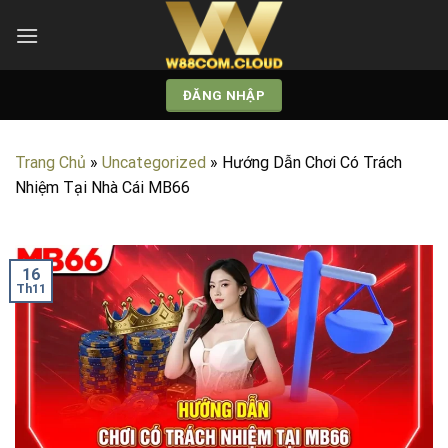
Chuyển
đến
nội
dung
ĐĂNG NHẬP
Trang Chủ
»
Uncategorized
»
Hướng Dẫn Chơi Có Trách
Nhiệm Tại Nhà Cái MB66
16
Th11