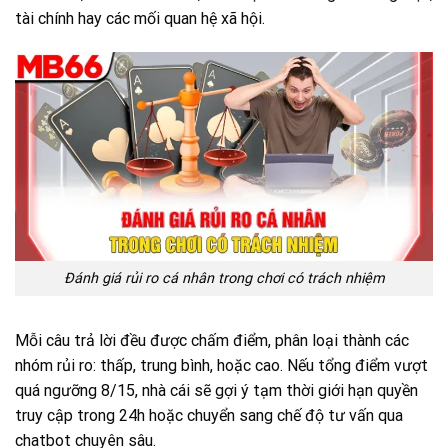
tài chính hay các mối quan hệ xã hội.
Đánh giá rủi ro cá nhân trong chơi có trách nhiệm
Mỗi câu trả lời đều được chấm điểm, phân loại thành các
nhóm rủi ro: thấp, trung bình, hoặc cao. Nếu tổng điểm vượt
quá ngưỡng 8/15, nhà cái sẽ gợi ý tạm thời giới hạn quyền
truy cập trong 24h hoặc chuyển sang chế độ tư vấn qua
chatbot chuyên sâu.