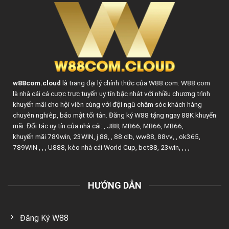
Cùng
W88
Mẹo
Thắng
Nhanh
Chóng
w88com.cloud
là trang đại lý chính thức của W88.com. W88 com
là nhà cái cá cược trực tuyến uy tín bậc nhát với nhiều chương trình
khuyến mãi cho hội viên cùng với đội ngũ chăm sóc khách hàng
chuyên nghiêp, bảo mật tối tân. Đăng ký W88 tặng ngay 88K khuyến
mãi.
Đối tác uy tín của nhà cái:
,
J88
,
MB66
,
MB66
,
MB66
,
khuyến mãi 789win
,
23WIN
, j 88, ,
88 clb
, ww88,
88vv
, ,
ok365
,
789WIN
, , , U888,
kèo nhà cái World Cup
,
bet88
,
23win
, , ,
,
HƯỚNG DẪN
Đăng Ký W88