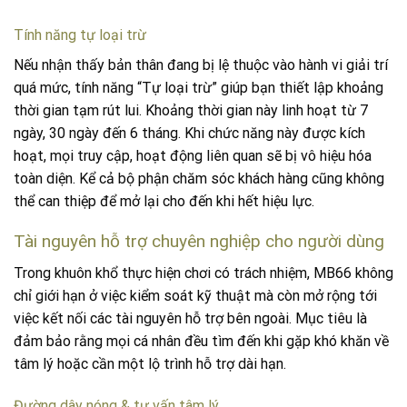
Tính năng tự loại trừ
Nếu nhận thấy bản thân đang bị lệ thuộc vào hành vi giải trí
quá mức, tính năng “Tự loại trừ” giúp bạn thiết lập khoảng
thời gian tạm rút lui. Khoảng thời gian này linh hoạt từ 7
ngày, 30 ngày đến 6 tháng. Khi chức năng này được kích
hoạt, mọi truy cập, hoạt động liên quan sẽ bị vô hiệu hóa
toàn diện. Kể cả bộ phận chăm sóc khách hàng cũng không
thể can thiệp để mở lại cho đến khi hết hiệu lực.
Tài nguyên hỗ trợ chuyên nghiệp cho người dùng
Trong khuôn khổ thực hiện chơi có trách nhiệm, MB66 không
chỉ giới hạn ở việc kiểm soát kỹ thuật mà còn mở rộng tới
việc kết nối các tài nguyên hỗ trợ bên ngoài. Mục tiêu là
đảm bảo rằng mọi cá nhân đều tìm đến khi gặp khó khăn về
tâm lý hoặc cần một lộ trình hỗ trợ dài hạn.
Đường dây nóng & tư vấn tâm lý