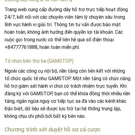
Trang web cung cấp đường dây hỗ trợ trực tiếp hoạt động
24/7, kết nối với các chuyên viên tâm lý chuyên sâu trong
lĩnh vực hành vi giải trí. Thông tin tư vấn được bảo mật
hoàn toàn, không ảnh hưởng đến quyền lợi tài khoản. Các
cuộc gọi trong nước có thể liên hệ qua số điện thoại
+84777761888, hoàn toàn miễn phí.
Tổ chức bên thứ ba (GAMSTOP)
Ngoài các công cụ nội bộ, nền tảng còn liên kết với những
tổ chức quốc tế như GAMSTOP. Một nền tảng có chức năng
hỗ trợ giám sát hành vi chơi có trách nhiệm trực tuyến. Khi
đăng ký với GAMSTOP, bạn có thể khóa đồng thời nhiều nền
tảng, ngăn ngừa nguy cơ tiếp tục sa đà vào các kênh khác.
Đặc biệt, dữ liệu sẽ được lưu trữ tại hệ thống trung lập,
không chịu chi phối bởi bất kỳ bên nào.
Chương trình xét duyệt hồ sơ cá cược