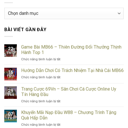
Danh
mục
BÀI VIẾT GẦN ĐÂY
Game Bài MB66 – Thiên Đường Đổi Thưởng Thịnh
22
Hành Top 1
Th12
ở
Chức năng bình luận bị tắt
Game
Bài
Hướng Dẫn Chơi Có Trách Nhiệm Tại Nhà Cái MB66
16
MB66
Th11
ở
Chức năng bình luận bị tắt
–
Hướng
Thiên
Dẫn
Trang Cược 69Vn – Sân Chơi Cá Cược Online Uy
Đường
29
Chơi
Đổi
Tín Hàng Đầu
Th8
Có
Thưởng
ở
Chức năng bình luận bị tắt
Trách
Thịnh
Trang
Nhiệm
Hành
Cược
Tại
Khuyến Mãi Nạp Đầu W88 – Chương Trình Tặng
Top
07
69Vn
Nhà
Quà Hấp Dẫn
1
Th1
–
Cái
ở
Chức năng bình luận bị tắt
Sân
MB66