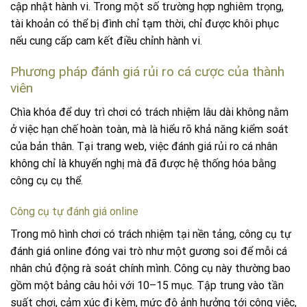
cập nhật hành vi. Trong một số trường hợp nghiêm trọng,
tài khoản có thể bị đình chỉ tạm thời, chỉ được khôi phục
nếu cung cấp cam kết điều chỉnh hành vi.
Phương pháp đánh giá rủi ro cá cược của thành
viên
Chìa khóa để duy trì chơi có trách nhiệm lâu dài không nằm
ở việc hạn chế hoàn toàn, mà là hiểu rõ khả năng kiểm soát
của bản thân. Tại trang web, việc đánh giá rủi ro cá nhân
không chỉ là khuyến nghị mà đã được hệ thống hóa bằng
công cụ cụ thể.
Công cụ tự đánh giá online
Trong mô hình chơi có trách nhiệm tại nền tảng, công cụ tự
đánh giá online đóng vai trò như một gương soi để mỗi cá
nhân chủ động rà soát chính mình. Công cụ này thường bao
gồm một bảng câu hỏi với 10–15 mục. Tập trung vào tần
suất chơi, cảm xúc đi kèm, mức độ ảnh hưởng tới công việc,