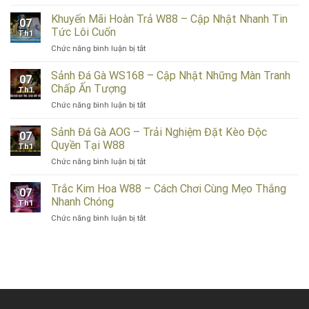
Khuyến
Chơi
Mãi
Khuyến Mãi Hoàn Trả W88 – Cập Nhật Nhanh Tin
Cá
07
Nạp
Cược
Tức Lôi Cuốn
Th1
Đầu
Online
ở
Chức năng bình luận bị tắt
W88
Uy
Khuyến
–
Tín
Mãi
Sảnh Đá Gà WS168 – Cập Nhật Những Màn Tranh
Chương
Hàng
07
Hoàn
Trình
Chấp Ấn Tượng
Đầu
Th1
Trả
Tặng
ở
Chức năng bình luận bị tắt
W88
Quà
Sảnh
–
Hấp
Đá
Sảnh Đá Gà AOG – Trải Nghiệm Đặt Kèo Độc
Cập
Dẫn
07
Gà
Nhật
Quyền Tại W88
Th1
WS168
Nhanh
ở
Chức năng bình luận bị tắt
–
Tin
Sảnh
Cập
Tức
Đá
Trắc Kim Hoa W88 – Cách Chơi Cùng Mẹo Thắng
Nhật
Lôi
07
Gà
Những
Nhanh Chóng
Cuốn
Th1
AOG
Màn
ở
Chức năng bình luận bị tắt
–
Tranh
Trắc
Trải
Chấp
Kim
Nghiệm
Ấn
Hoa
Đặt
Tượng
W88
Kèo
–
Độc
Cách
Quyền
Chơi
Tại