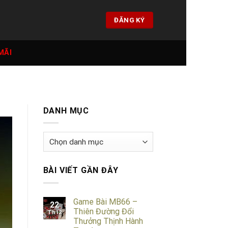
ĐĂNG KÝ
MÃI
DANH MỤC
Danh
mục
BÀI VIẾT GẦN ĐÂY
Game Bài MB66 –
22
Thiên Đường Đổi
Th12
Thưởng Thịnh Hành