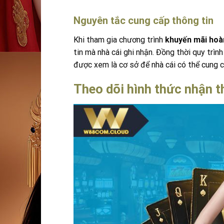
Nguyên tắc cung cấp thông tin
Khi tham gia chương trình
khuyến mãi hoà
tin mà nhà cái ghi nhận. Đồng thời quy trì
được xem là cơ sở để nhà cái có thể cung c
Theo dõi hình thức nhận 