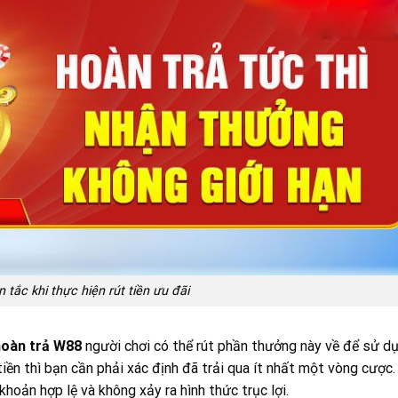
 tắc khi thực hiện rút tiền ưu đãi
hoàn trả W88
người chơi có thể rút phần thưởng này về để sử dụ
 tiền thì bạn cần phải xác định đã trải qua ít nhất một vòng cược.
khoản hợp lệ và không xảy ra hình thức trục lợi.