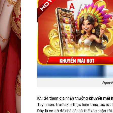
Nguyên
Khi đã tham gia nhận thưởng
khuyến mãi 
Tuy nhiên, trước khi thực hiện thao tác rút
Đây là cơ sở để nhà cái có thể xác nhận tài 