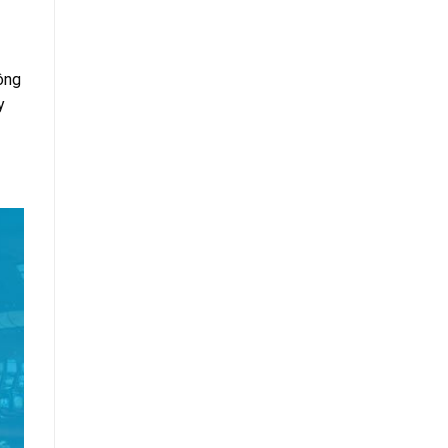
ông
y