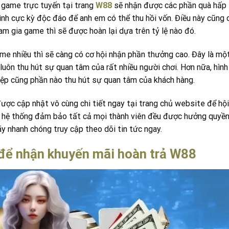
 game trực tuyến tại trang
W88
sẽ nhận được các phần quà hấp
rình cực kỳ độc đáo để anh em có thể thu hồi vốn. Điều này cũng 
am gia game thì sẽ được hoàn lại dựa trên tỷ lệ nào đó.
me nhiều thì sẽ càng có cơ hội nhận phần thưởng cao. Đây là mộ
uôn thu hút sự quan tâm của rất nhiều người chơi. Hơn nữa, hình
ệp cũng phần nào thu hút sự quan tâm của khách hàng.
ược cập nhật vô cùng chi tiết ngay tại trang chủ website để hội
này hệ thống đảm bảo tất cả mọi thành viên đều được hưởng quyề
hãy nhanh chóng truy cập theo dõi tin tức ngay.
 để nhận khuyến mãi hoàn trả W88