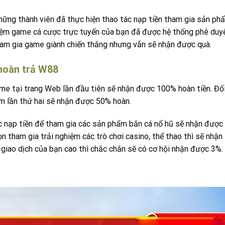
những thành viên đã thực hiện thao tác nạp tiền tham gia sản ph
hiệm game cá cược trực tuyến của bạn đã được hệ thống phê duy
tham gia game giành chiến thắng nhưng vẫn sẽ nhận được quà.
hoàn trả W88
ame tại trang Web lần đầu tiên sẽ nhận được 100% hoàn tiền. Đố
ệm lần thứ hai sẽ nhận được 50% hoàn.
ác nạp tiền để tham gia các sản phẩm bắn cá nổ hũ sẽ nhận được
n tham gia trải nghiệm các trò chơi casino, thể thao thì sẽ nhận
giao dịch của bạn cao thì chắc chắn sẽ có cơ hội nhận được 3%.