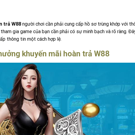
n trả W88
người chơi cần phải cung cấp hồ sơ trùng khớp với th
nh tham gia game của bạn cần phải có sự minh bạch và rõ ràng. Đâ
ấp thông tin một cách hợp lệ.
thưởng khuyến mãi hoàn trả W88