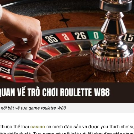
 nổi bật về tựa game roulette W88
 thuộc thể loại
casino
cá cược đặc sắc và được yêu thích nhờ s