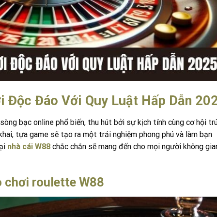
i Độc Đáo Với Quy Luật Hấp Dẫn 20
sòng bạc online phổ biến, thu hút bởi sự kịch tính cùng cơ hội tr
n khai, tựa game sẽ tạo ra một trải nghiệm phong phú và làm bạn
tại
nhà cái W88
chắc chắn sẽ mang đến cho mọi người không gia
ò chơi roulette W88