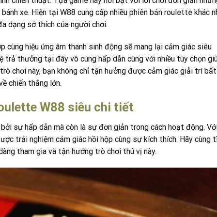
nh chiến thuật. Tựa game này nổi bật với lối chơi đơn giản nhưn
 bánh xe. Hiện tại W88 cung cấp nhiều phiên bản roulette khác n
a dạng sở thích của người chơi.
hợp cùng hiệu ứng âm thanh sinh động sẽ mang lại cảm giác siêu
lệ trả thưởng tại đây vô cùng hấp dẫn cùng với nhiều tùy chọn gi
trò chơi này, bạn không chỉ tận hưởng được cảm giác giải trí bất
ề chiến thắng lớn.
ulette W88 siêu chi tiết
ật bởi sự hấp dẫn mà còn là sự đơn giản trong cách hoạt động. Vớ
ược trải nghiệm cảm giác hồi hộp cùng sự kích thích. Hãy cùng 
dàng tham gia và tận hưởng trò chơi thú vị này.