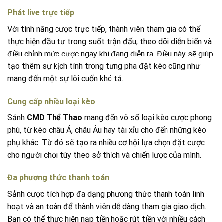
Phát live trực tiếp
Với tính năng cược trực tiếp, thành viên tham gia có thể
thực hiện đầu tư trong suốt trận đấu, theo dõi diễn biến và
điều chỉnh mức cược ngay khi đang diễn ra. Điều này sẽ giúp
tạo thêm sự kịch tính trong từng pha đặt kèo cũng như
mang đến một sự lôi cuốn khó tả.
Cung cấp nhiều loại kèo
Sảnh
CMD Thể Thao
mang đến vô số loại kèo cược phong
phú, từ kèo châu Á, châu Âu hay tài xỉu cho đến những kèo
phụ khác. Từ đó sẽ tạo ra nhiều cơ hội lựa chọn đặt cược
cho người chơi tùy theo sở thích và chiến lược của mình.
Đa phương thức thanh toán
Sảnh cược tích hợp đa dạng phương thức thanh toán linh
hoạt và an toàn để thành viên dễ dàng tham gia giao dịch.
Bạn có thể thực hiện nạp tiền hoặc rút tiền với nhiều cách