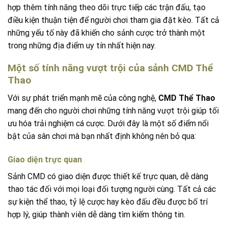
hợp thêm tính năng theo dõi trực tiếp các trận đấu, tạo
điều kiện thuận tiện để người chơi tham gia đặt kèo. Tất cả
những yếu tố này đã khiến cho sảnh cược trở thành một
trong những địa điểm uy tín nhất hiện nay.
Một số tính năng vượt trội của sảnh CMD Thể
Thao
Với sự phát triển mạnh mẽ của công nghệ,
CMD Thể Thao
mang đến cho người chơi những tính năng vượt trội giúp tối
ưu hóa trải nghiệm cá cược. Dưới đây là một số điểm nổi
bật của sân chơi mà bạn nhất định không nên bỏ qua:
Giao diện trực quan
Sảnh CMD có giao diện được thiết kế trực quan, dễ dàng
thao tác đối với mọi loại đối tượng người cùng. Tất cả các
sự kiện thể thao, tỷ lệ cược hay kèo đấu đều được bố trí
hợp lý, giúp thành viên dễ dàng tìm kiếm thông tin.