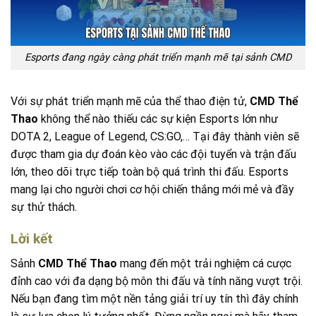
Esports đang ngày càng phát triển mạnh mẽ tại sảnh CMD
Với sự phát triển mạnh mẽ của thể thao điện tử,
CMD Thể
Thao
không thể nào thiếu các sự kiện Esports lớn như
DOTA 2, League of Legend, CS:GO,… Tại đây thành viên sẽ
được tham gia dự đoán kèo vào các đội tuyển và trận đấu
lớn, theo dõi trực tiếp toàn bộ quá trình thi đấu. Esports
mang lại cho người chơi cơ hội chiến thắng mới mẻ và đầy
sự thử thách.
Lời kết
Sảnh
CMD Thể Thao
mang đến một trải nghiệm cá cược
đỉnh cao với đa dạng bộ môn thi đấu và tính năng vượt trội.
Nếu bạn đang tìm một nền tảng giải trí uy tín thì đây chính