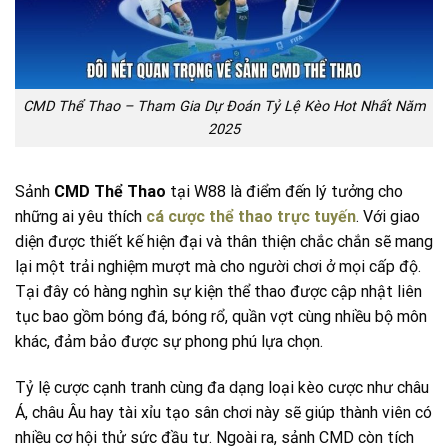
CMD Thể Thao – Tham Gia Dự Đoán Tỷ Lệ Kèo Hot Nhất Năm
2025
Sảnh
CMD Thể Thao
tại W88 là điểm đến lý tưởng cho
những ai yêu thích
cá cược thể thao trực tuyến
. Với giao
diện được thiết kế hiện đại và thân thiện chắc chắn sẽ mang
lại một trải nghiệm mượt mà cho người chơi ở mọi cấp độ.
Tại đây có hàng nghìn sự kiện thể thao được cập nhật liên
tục bao gồm bóng đá, bóng rổ, quần vợt cùng nhiều bộ môn
khác, đảm bảo được sự phong phú lựa chọn.
Tỷ lệ cược cạnh tranh cùng đa dạng loại kèo cược như châu
Á, châu Âu hay tài xỉu tạo sân chơi này sẽ giúp thành viên có
nhiều cơ hội thử sức đầu tư. Ngoài ra, sảnh CMD còn tích