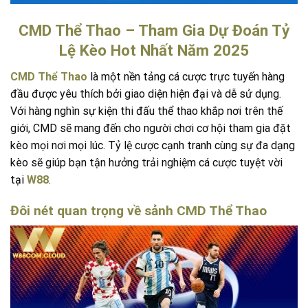
CMD Thể Thao – Tham Gia Dự Đoán Tỷ
Lệ Kèo Hot Nhất Năm 2025
CMD Thể Thao
là một nền tảng cá cược trực tuyến hàng
đầu được yêu thích bởi giao diện hiện đại và dễ sử dụng.
Với hàng nghìn sự kiện thi đấu thể thao khắp nơi trên thế
giới, CMD sẽ mang đến cho người chơi cơ hội tham gia đặt
kèo mọi nơi mọi lúc. Tỷ lệ cược cạnh tranh cùng sự đa dạng
kèo sẽ giúp bạn tận hưởng trải nghiệm cá cược tuyệt vời
tại
W88
.
Đôi nét quan trọng về sảnh CMD Thể Thao